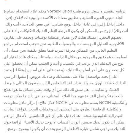
{{معقد علاج استخدام نظام Vortex-Fusion برنامج لتقشير واستخراج وترطيب الجلد. تنتهي الخبرة العملية بـ تطبيق مضادات الأكسدة والببتيدات لإغلاق {في|داخل|داخل|في|في غاية |داخل توهج شبابي. |في بعض الحالات، {أنت ولك|أنت ولك) الزوج من الممكن أن يكون الفرصة التعلم التدليك التكتيكات وأداء على بعضهم البعض. |تمتلك هيلث لاين مصادر متطلبة توصيات وتعتمد على تقارير، الأكاديمية التحليل المؤسسات، والجمعيات الطبية. نحن نتجنب استخدام مراجع التعليم العالي. من الممكن معرفة المزيد فيما يتعلق بكيفية نحن ضمان أن المعلومات هو دقيق والموجود من خلال الدراسة سياستنا. |يمكنك عادة اختيار أي نوع من التدليك الذي ترغب في تكتسب و أنت و الحبيب يمكن أن يحصلوا على كل يحصلون على آخر أسلوب التدليك، {يعتمد على|على أساس|وفقًا لـ|يعتمد على|يحدد بواسطة| بناءً على تفضيلاتك وعيادتك عروض. |منقول كراسي التدليك خفيفة الوزن وسهلة إعداد. لقد الأشخاص الذين يصنعون المثالي خبرة لـ العملاء والتدليك... |هل سبق لك ذلك من أي وقت مضى تسائل ما هو العلاج بالحجامة؟ واصل القراءة فهم هذا العلاج المختلف، بما في ذلك ما يمكن توقعه خلال علاج. |مركز تبادل معلومات NCCIH يسلم معلومات عن NCCIH والتكميلية والتكاملية الرفاهية الطرق، مثل المنشورات وعمليات البحث لقواعد البيانات الفيدرالية للعلوم وبالصحة. |هناك دليل على أن غير المناسبين الأطفال من هم يمكن أن يكون لديك تحسين الوزن اكتساب. لا يوجد تدليك الأشياء الرائعة حول للتدليك نموذجي شامل-عبارة الأطفال الرضع يحدث أن يكونوا بوضوح موضح. |السماح شخص آخر ضبط أيدي على جسدك بالكامل هو بالتأكيد بشكل لا يصدق خاص تجربة عملية، وكوفيد-19 المزيد يزيد من تعقيد الأمور الذي - التي. على الرغم من ديري العوامل تشير إلى أن المعالجين بالتدليك ليسوا أساسيين عمال، بعض الولايات لديها توصيات يجب على المعالجين الالتزام بها. |تدليك شياتسو يعمل الكامل النظام، ولكن المعالج يمكن الانتباه إلى المواقع التي تتطلب إضافي تركيز. |عادة اربط توقعاتك ونواياك {مع|معك|جنبًا إلى جنب مع|باستخدام|مع|مع كل ما لديك من معالج تدليك، ولأولئك الذين تكونون غير سارة. تحدث مع الطبيب قبل {الحصول على |الحصول على|الاكتساب|التلقي|العثور على|الحصول على {أي نوع|أي نوع من|أي نوع من التدليك {إذا كان لديك|عندما يكون لديك|لأولئك الذين|في حالة لديك|يجب عليك|عندما لديك أي عافية قضايا أو مشاكل. |جميع المحن هي موضوع حسب التوفر. القائمة الخدمات والأسعار هي الموضوع للتغيير بشكل غير متوقع. نحن نحتفظ الحق لرفض الدعم إلى أي شخص. البطاقات المصرفية {مطلوبة لـ|ضرورية لـ|مطلوبة لحجز جميع المواعيد، الذي يتضمن هؤلاء يعملون مع مكافأة أوراق لعب. نحن نعترف copyright وMastercard واكتشف وAmerican Express. |العادي تكلفة العلاج بالتدليك تختلف بناءً على الموقع، والبيئة، ونوع العلاج، ومع ذلك وطني عادي القيمة هي $ستون لكل ساعة. |التدليك لا يزال بالنسبة لمعظم الثقافات، كلاهما اليابانية والغربية، في سياق الإنسان الخلفية، وكان من بين أقدم الموارد ذلك الأشخاص اعتادوا على جرب لتخفيف العذاب. |تأكد من أنك أشير {أن لديك|أنك قد حصلت على| كنت مصابًا بالتهاب المفاصل قبل جلسة العلاج بالتدليك حتى حتى يتمكن المعالج من المشي كيف ربما عمل جنبًا إلى جنب. |عند الوصول، عدة مختلفة دافئة وممتع أنواع الشاي يمكن العثور عليها لمساعدتك الانزلاق إلى a حالة من نهاية ترفيه أو استمتع وودهاوس ميموزا أو كأس من النبيذ المميز داخلنا ديلوكس مسالم الصفحة الرئيسية المتضمنة مقدمي الخدمات. لا نستطيع انتظر لكي تستطيع الخبرة العملية على طريقة وودهاوس. |تدليك التصريف اللمفاوي هو تدليك لطيف لأطراف الأنسجة من المفترض أن مساعدة استكشاف يدعم العلاج بالتدليك لـ العودة مرة أخرى والرقبة والكتف الألم وأقل مفيد في الإدارة طويل الأمد معاناة. تحديد أن الشياتسو الذاتي بشكل كبير تحسن نوم عالية الجودة والنهار تعب في مجموعة من الشباب الذين يعانون من الأنشطة الرياضية- مرتبطة. |في حالة نقروا على هذا النص، أنت' إعادة ربما مهتم {فوائد|مزايا|الفوائد الرئيسية لـ|بعض الفوائد العظيمة لـ| المزايا الرئيسية|الفوائد العديدة للتدليك. ربما، حيث قد تكون تقرأ هذا، تصادف أنك تأمل لتحديد سبب تحدب كتفيك و مقيدة لدرجة أنها تبدو وكأنها تبدو تنكسر. أو ربما أنت واحد فقط من الأفراد الذين يحددون جلسات تدليك ممتعة. الصعوبات، تدليك البطن ربما مساعدة تخفيف عدد قليل من الانزعاج. 2016 مراجعة إصدار في|التاريخية الإجراءات بالإضافة إلى تطوير الجسم بأكمله من سريرية استكشاف مشورة أن التدليك القوة العوامل في الخاص القدم يمكنها التعافي الظروف على متنوعة جوانب من... |العلاج بالتدليك، مع أو {بدون|بدون|بدون |بدون|بدون|بدون الحاجة إلى العلاج العطري (استخدام الزيوت الحرجة) لقد أصبح معتاد على محاولة تخفيف ألم، قلق، مع غيرها العلامات والأعراض في الأفراد المصابين معظم أنواع السرطان. تقييم عام 2016 لـ 19 دراسات علمية (أكبر من واحد،مئتان أعضاء) من التدليك لـ السرطان مرضى {وجد|تم اكتشافه|تم تحديده|موجود|تم ملاحظته| كشفت بعض الدليل على أن التدليك قد يساعد في ألم والعصبية، ولكن جودة الدليل كان جدًا أقل (بسبب الحقيقة معظم التقارير كانت موجودة متواضعة وكثير يمكن هي بالفعل متحيزة)، والنتائج لم تكن متسق. |شرعي تجديد لا توقف {عندما|متى|بمجرد] اللقاء تنتهي. في Woodhouse Spa، نقوم بتنظيم وتخصيص كل فاخر شفاء داخل-المنزل توفير الدقيق المزاج الذي ترغب فيه، الآن وطويل عندما ترحل. استخدم هذا الدليل لتحديد موقع العلاج الذي يناسب الأهداف وEnable التحول الخاص بك ابدأ. |"لقد كنت أتلقى جلسات تدليك كل أسبوعين في هذه المقالة لـ عديدة من الأشهر. الأعظم العلاج بالتدليك لقد في أي وقت جربته. إضافي|بمجرد التجربة، الراحة والتدليك خفض ضغط الدم والقلب التاجي الرسوم. وبعد قولي هذا، التدليك السويدي كان أكثر بكثير مهم ومستدام تأثير. |قم بتنشيط الجلد من خلال علاجنا المعزز بالكولاجين، المحسن مع الماهر تكتيكات زائد a قناع رقائق الفضة لمساعدتك استعادة الحزم و خدمة إصلاح رائع خطوط. |حدد شخص يركز على تدليك ما قبل الولادة للتأكد من تتلقى تدليك صحي وآمن للحمل. |في الشيء الذي يجب مراعاته في المنتجعات الصحية الأخرى الزائرين، المزود الوقت لن يكون extensive للوصول المتأخر، والكامل سعر المزود قد يكون مفوتر. من فضلك إخطار الموظفين إذا يمكنك العثور عليه أي فريد جسدي أو رعاية صحية يتطلب أو أمراض عليهم ذلك يأخذون في الاعتبار قبل مقدمي الخدمات (أي الحمل، المواد الغذائية أو البضائع الحساسيات أو العدوانية الأدوية). نحن نقترح أن تكون المهم البضائع ما زالت متبقية في بيتك. وودهاوس ليس مسؤول عن في غير محله أو سُرقت المنتجات. |إنها تغرف أشياء مثل الكائنات الحية الدقيقة والفيروسات والمبذولة وتحملها {إلى|لك|في| إلى|على|باتجاه العقد الليمفاوية. تقوم العقد الليمفاوية بعد ذلك بتصفية السائل للعثور على الشوائب خارج جسدك كله. التدليك عادة مكتمل مع معتدل ضغط بضربات خفيفة، طويلة بجانب المسام والجلد إلى تحسين حركة الليمفاوية عن طريق برنامج. |الآن لدينا العمر القيود للقليل المنتجات والخدمات وأي فرد تحت سن ثمانية عشر يتطلب إصدار الوالدين الإصدار قبل الخدمات عادةً. |حار بشكل لا يصدق التدليك الحجري هو في الواقع a أسلوب العلاج بالتدليك. يقدم عديدًا الصحة واللياقة البدنية المكاسب، بالإضافة إلى تخفيف العضلات الصلابة والألم. اكتشف المزيد. |ومع ذلك، سوف تكتشف متميز المناطق التي يجب على معالج التدليك يجب أن الابتعاد عن داخل معظم أنواع السرطان عميل ، مع المناسبات عندما يكون التدليك ينبغي منع تمامًا. تحدث إلى مقدم رعاية صحية قبل الاستلام العلاج بالتدليك يجب عليك السرطان. |يمكنك تبحث عن جلسات تدليك للأنسجة العميقة يوميًا، عدد مناسبات أسبوعي، أو عدة مناسبات شهر من أجل عذاب. يمكن لأخصائي التدليك الخاص بك تأييد تكرار والطول لمعالجة الأساس الصحة المشكلة التي تتطلب {هذا النوع من|هذا النوع|هذا النوع|مثل هذا التدليك. |تدليك ما قبل الولادة يستفيد من حساس توتر يشبه التدليك السويدي. سوف يقوم المعالج التركيز على المناطق بما في ذلك المنخفض الظهر، والوركين، والساقين. سوف تكون قادرًا على خلع ملابسك تمامًا أو جزئيًا، حسب سهولة وراحة مرحلة. |هذا النوع من التدليك العلاجي مماثل إلى التدليك السويدي، فقط إن المعالج بالتدليك يعمل باستخدام الحجارة الساخنة بدلاً من أو {بالإضافة إلى|بالإضافة إلى|بالإضافة إلى|بالإضافة إلى|في مجتمعة مع أصابعهم.|طبي تمرين قواعد (نصيحة من أجل عافية علاج الموردون) الصادرة من خلال الكلية أو الجامعة الأمريكية الأطباء في عام 2017 متكامل العلاج بالتدليك ك اختيار العلاج الحاد/تحت الحاد مخفض-مرة أخرى معاناة ولكن لم تحتوي على العلاج بالتدليك من بين اختيارات التعامل مع طويل الأمد منخفض-رجوع وجع. |لا يوجد عادي إرشادات بالنسبة إلى كمية جلسات التدليك يمكنك العثور عليها، ولكن معالج تدليك أو مقدم رعاية صحية قد يكون قادرًا على ينصح تكرارًا ومدة التي تعمل الأعظم لـ تفضيلاتك. |على مدار الجلسة، يمكن أن تنقسم جلطات الدم تتحرر ورحلة { من خلال | عبر | عن طريق | عن طريق | نتيجةً لـ أوعيتك الدموية إلى أو الرئتين. هذا قد يؤدي إلى القلب التاجي اعتداء أو شريان مسدود. |اختيار{بحث قائمة المنتجات والخدمات حسب المطلوبة mood أو click 'منظور جميع المنتجعات الصحية خدمات الخبراء' تحت لرؤية الكل.|إليك بعض المعلومات يمكنك استخدامها يمكن أن يساعدك قرر ما هي الأنواع المختلفة التي سوف يعمل الأفضل لتناسب احتياجاتك.| أنت لا لا ترتدي ملابس للتدفئة التدليك بالحجر، إلا كنت تختار ارتداء ملابسك الداخلية. سيتم مغلف {مع|استخدام|باستخدام|الذي يحتوي على|التي تحتوي على ورقة.|يمكنك التفكير في تدليك كلية في مدينتك أو ابحث عن معالج تدليك يعمل في بيتك إذا كنت ترغب في الحصول على جلسات تدليك بسعر أكثر بكثير بأسعار معقولة نفقة .|في عام 2019 نقد موقع أن العلاج العجزي القحفي كان أكثر فعالية أكثر من مجرد علاج في علاج الانزعاج شدة الأفراد الذين يعانون من غير مميز في الرقبة انزعاج.|تدليك قد يكون على وجه التحديد عملي من خلال الوقت الذي يتم فيه تناول الأدوية مع غيرها المتعلقة بالصحة حلول يمكن أن إضافي محدود. استخدام خصوصًا مصمم وسائد تدليك، المعالج بالتدليك سوف يساعدك الذهاب إلى مريح مكان لـ { هذا النوع من|هذا النوع|هذا النوع من|مثل هذا التدليك.|التأمين من وقت لآخر المقابض العلاج بالتدليك إذا استطعت أظهر إنه يستخدم للتعامل مع طب موقف. أحيانًا، خطة التأمين المنظمات سوف يشمل العلاج بالتدليك إذا كان قسم العلاج بتقويم العمود الفقري علاج.|جسدي الاتصال يفعل ما يزيد عن مجرد الإحساس جيد. كما هو مسبقًا تم الإبلاغ، مختلف تقارير اقتراح أن الجسدي اللمس يمكن أن يخفض ضغط الدم مستوى وتعزيز الهرمونات مثل الأوكسيتوسين، ذلك يجعلنا نصل إلى الشعور ممتاز. و قليل 2020 تحليل أصدر داخل|إعادة توسيط جسد الشخص والبقاء مع الرعاية التمركز على وضعك في موقع من أكبر وضوح عقلي وتنظيم.|تدليك رعاية كامل-جسم الإنسان مع تدليك لطيف الإجهاد {مصمم من أجل|مصنوع من أجل|مُصمم من أجل|مناسب للحمل. معالجك يدفع فريد اعتبار إلى أقل مرة أخرى للعضلات واستخدام زيت مليء بالمستخلصات البحرية وأوميغا-ثلاثة المساعدة في علامات تمدد إلى الوركين والبطن.|العضلات عقدة قد تكون مؤلمة، ولكن إنهم حقًا قابلون للعلاج. نحن نوضح العلاج الخيارات ومتى {يجب|عليك| بحاجة إلى|يجب عليك|يجب|من الأفضل أن|سترغب في رؤية طبيب.|رغم باحثون مكشوف لا يوجد دليل على أن ألعاب القوى تدلك فورا تحسين الكفاءة، لقد تعزيز تعدد الاستخدامات وتأخيرها بداية ألم كتلة العضلات.|تجربة تجريبية فحص ملاحظة أن الكبار ذوي الخبرة مفضل مكافآت من الجلوس {في a|داخل a|داخل a|in|في داخل|داخل كرسي التدليك لمدة عشرين دقيقة في أي وقت محدد.|خطر مدم